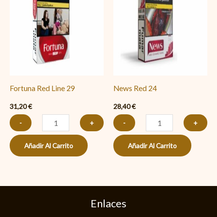
Line
24
29
cantidad
cantidad
Fortuna Red Line 29
News Red 24
31,20
€
28,40
€
-
+
-
+
Añadir Al Carrito
Añadir Al Carrito
Enlaces