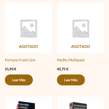
AGOTADO
AGOTADO
Fortuna Fresh Line
MyBlu Multipack
21,90
€
42,75
€
Leer Más
Leer Más
Fortuna
News
Red
Red