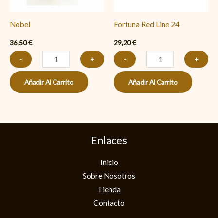
Nobel
Fortuna Red Line 24
36,50
€
29,20
€
-
+
-
+
Añadir Al Carrito
Añadir Al Carrito
Enlaces
Inicio
Sobre Nosotros
Tienda
Contacto