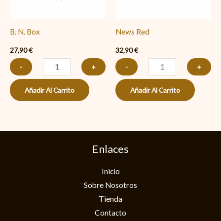
B. N. Box
News Red
27,90
€
32,90
€
-
+
-
+
Añadir Al Carrito
Añadir Al Carrito
Enlaces
Inicio
Sobre Nosotros
Tienda
Contacto