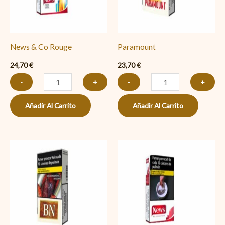
News & Co Rouge
Paramount
24,70
€
23,70
€
-
+
-
+
Añadir Al Carrito
Añadir Al Carrito
B.
News
N.
Red
Box
cantidad
cantidad