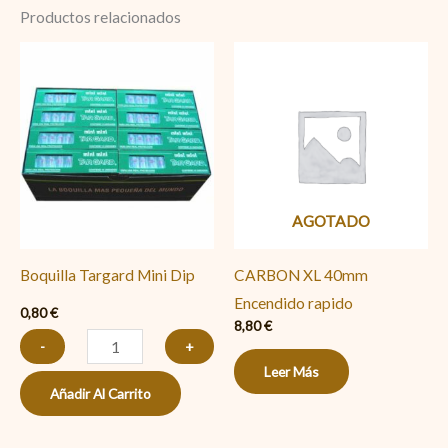
Productos relacionados
Boquilla
Targard
Mini
Dip
cantidad
AGOTADO
Boquilla Targard Mini Dip
CARBON XL 40mm
Encendido rapido
0,80
€
8,80
€
-
+
Leer Más
Añadir Al Carrito