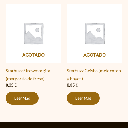
AGOTADO
AGOTADO
Starbuzz Strawmargita
Starbuzz Geisha (melocoton
(margarita de fresa)
y bayas)
8,35
€
8,35
€
Leer Más
Leer Más