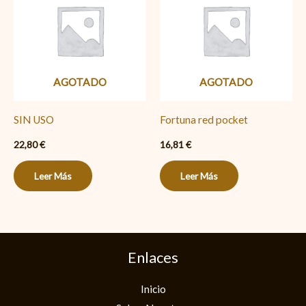
AGOTADO
AGOTADO
SIN USO
Fortuna red pocket
22,80
€
16,81
€
Leer Más
Leer Más
Enlaces
Inicio