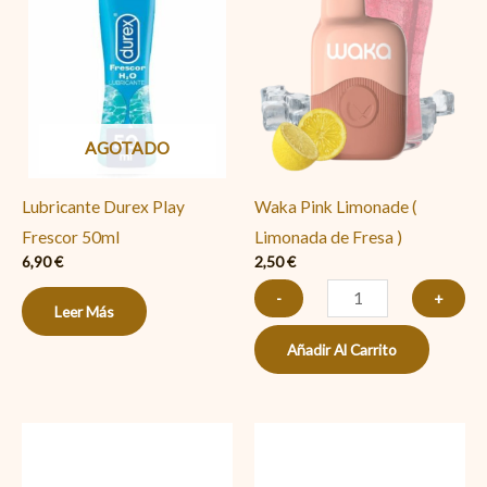
Limonade
(
Limonada
de
AGOTADO
Fresa
)
Lubricante Durex Play
Waka Pink Limonade (
cantidad
Frescor 50ml
Limonada de Fresa )
6,90
€
2,50
€
-
+
Leer Más
Añadir Al Carrito