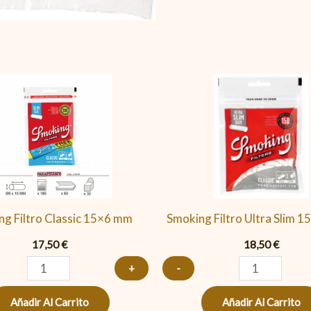
Smoking
Smoking
Filtro
Filtro
Classic
Ultra
15x6
Slim
mm
15X5.3
cantidad
mm
cantidad
g Filtro Classic 15×6 mm
Smoking Filtro Ultra Slim 
17,50
€
18,50
€
+
-
Añadir Al Carrito
Añadir Al Carrito