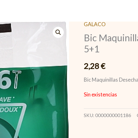
GALACO
Bic Maquinil
5+1
2,28
€
Bic Maquinillas Desech
Sin existencias
SKU:
0000000001186