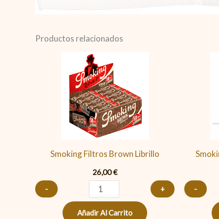
Productos relacionados
Smoking
Filtros
Brown
Librillo
cantidad
Smoking Filtros Brown Librillo
Smokin
26,00
€
-
+
-
Añadir Al Carrito