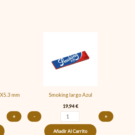
Smoking
largo
Azul
cantidad
15X5.3 mm
Smoking largo Azul
19,94
€
+
-
+
Añadir Al Carrito