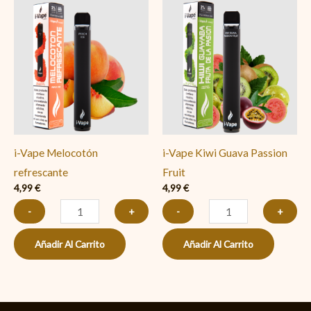
i-
i-
Vape
Vape
Melocotón
Kiwi
refrescante
Guava
cantidad
Passion
Fruit
cantidad
i-Vape Melocotón
i-Vape Kiwi Guava Passion
refrescante
Fruit
4,99
€
4,99
€
-
+
-
+
Añadir Al Carrito
Añadir Al Carrito