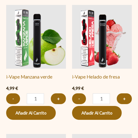
i-
i-
Vape
Vape
Manzana
Helado
verde
de
cantidad
fresa
cantidad
i-Vape Manzana verde
i-Vape Helado de fresa
4,99
€
4,99
€
-
+
-
+
Añadir Al Carrito
Añadir Al Carrito