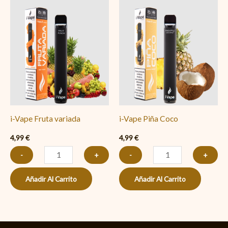
i-
i-
Vape
Vape
Fruta
Piña
variada
Coco
cantidad
cantidad
i-Vape Fruta variada
i-Vape Piña Coco
4,99
€
4,99
€
-
+
-
+
Añadir Al Carrito
Añadir Al Carrito