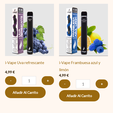
i-
i-
Vape
Vape
Uva
Frambuesa
refrescante
azul
cantidad
y
limón
cantidad
i-Vape Uva refrescante
i-Vape Frambuesa azul y
limón
4,99
€
4,99
€
-
+
-
+
Añadir Al Carrito
Añadir Al Carrito