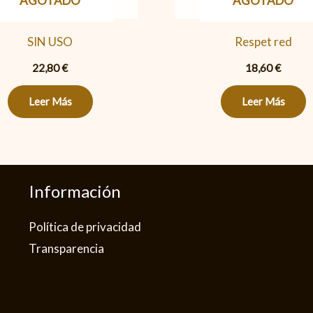
AGOTADO
AGOTADO
SIN USO
Respet red
22,80
€
18,60
€
Leer Más
Leer Más
Información
Política de privacidad​
Transparencia