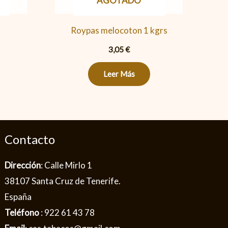
AGOTADO
Roypas melocoton 1 kgrs
3,05
€
Leer Más
Contacto
Dirección
: Calle Mirlo 1
38107 Santa Cruz de Tenerife.
España
Teléfono
: 922 61 43 78