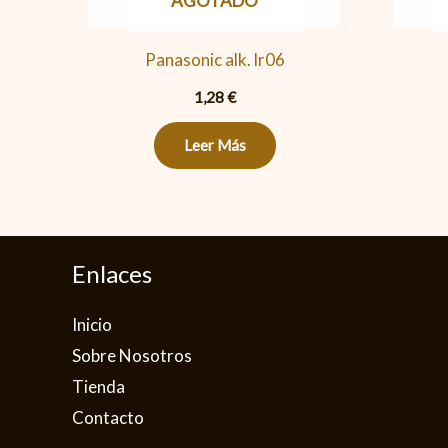
AGOTADO
Panasonic alk. lr06
1,28
€
Leer Más
Enlaces
Inicio
Sobre Nosotros
Tienda
Contacto