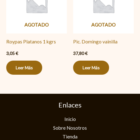
AGOTADO
AGOTADO
Roypas Platanos 1 kgrs
Pic. Domingo vainilla
3,05
€
37,80
€
Leer Más
Leer Más
Enlaces
Inicio
Sobre Nosotros
Tienda