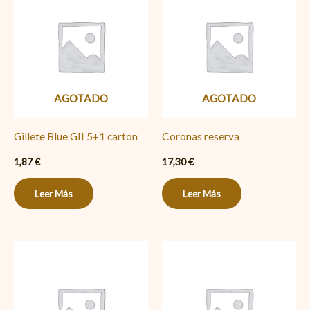
AGOTADO
AGOTADO
Gillete Blue GII 5+1 carton
Coronas reserva
1,87
€
17,30
€
Leer Más
Leer Más