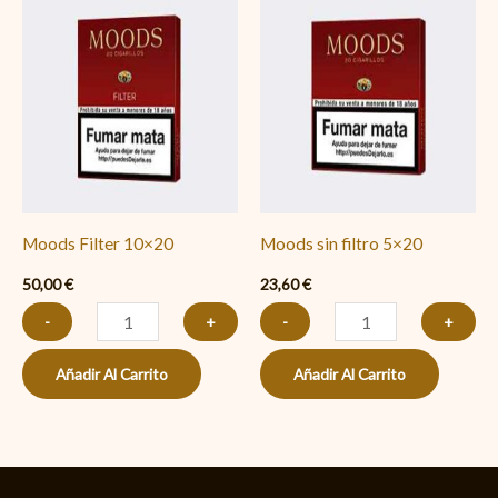
Filter
sin
10x20
filtro
cantidad
5x20
cantidad
Moods Filter 10×20
Moods sin filtro 5×20
50,00
€
23,60
€
-
+
-
+
Añadir Al Carrito
Añadir Al Carrito