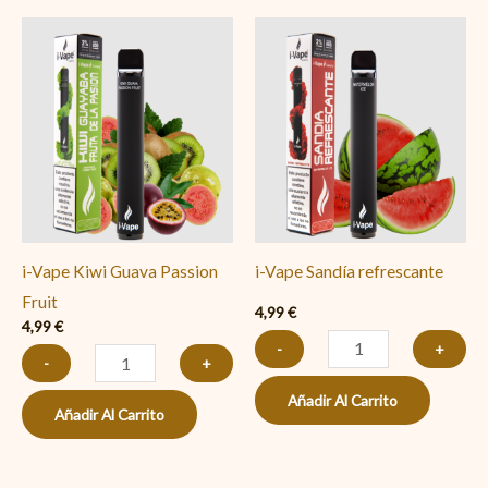
i-
i-
Vape
Vape
Kiwi
Sandía
Guava
refrescante
Passion
cantidad
Fruit
cantidad
i-Vape Kiwi Guava Passion
i-Vape Sandía refrescante
Fruit
4,99
€
4,99
€
-
+
-
+
Añadir Al Carrito
Añadir Al Carrito