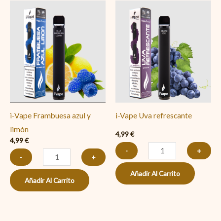
i-
i-
Vape
Vape
Frambuesa
Uva
azul
refrescante
y
cantidad
limón
cantidad
i-Vape Frambuesa azul y
i-Vape Uva refrescante
limón
4,99
€
4,99
€
-
+
-
+
Añadir Al Carrito
Añadir Al Carrito