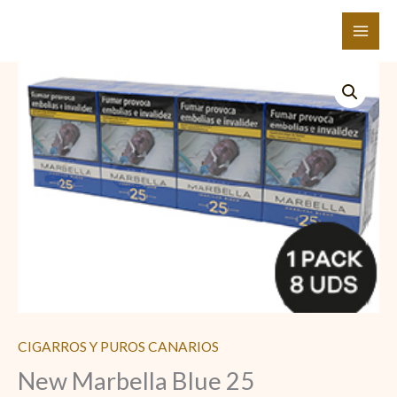
Ir
al
contenido
New
Marbella
Blue
25
cantidad
CIGARROS Y PUROS CANARIOS
New Marbella Blue 25