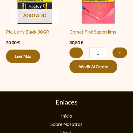
AGOTADO
Pic. Larry Black 30GR
Corset Pink Superslims
20,00
€
30,80
€
-
+
Leer Más
Añadir Al Carrito
Enlaces
Inicio
Sobre Nosotros
Tienda