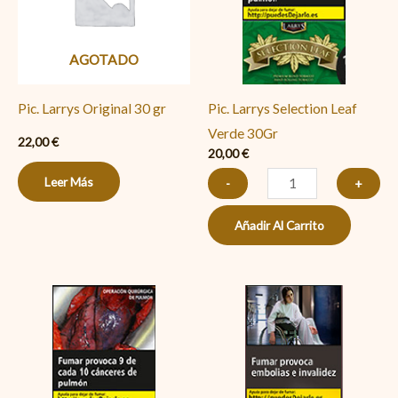
Verde
30Gr
AGOTADO
cantidad
Pic. Larrys Original 30 gr
Pic. Larrys Selection Leaf
Verde 30Gr
22,00
€
20,00
€
Leer Más
-
+
Añadir Al Carrito
Corset
Pink
Superslims
cantidad