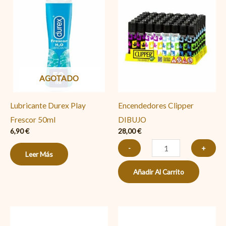
Clipper
DIBUJO
cantidad
AGOTADO
Lubricante Durex Play
Encendedores Clipper
Frescor 50ml
DIBUJO
6,90
€
28,00
€
-
+
Leer Más
Añadir Al Carrito
Bravo
Puros