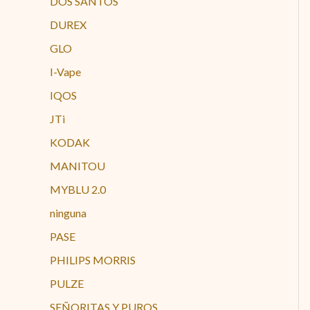
DOS SANTOS
DUREX
GLO
I-Vape
IQOS
JTi
KODAK
MANITOU
MYBLU 2.0
ninguna
PASE
PHILIPS MORRIS
PULZE
SEÑORITAS Y PUROS