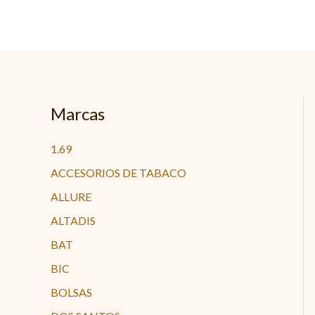
Ir
al
contenido
Marcas
1.69
ACCESORIOS DE TABACO
ALLURE
ALTADIS
BAT
BIC
BOLSAS