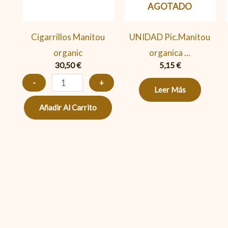
AGOTADO
Cigarrillos Manitou
UNIDAD Pic.Manitou
organic
organica ...
30,50
€
5,15
€
-
+
Leer Más
Añadir Al Carrito