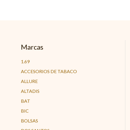
Ir
al
contenido
Marcas
1.69
ACCESORIOS DE TABACO
ALLURE
ALTADIS
BAT
BIC
BOLSAS