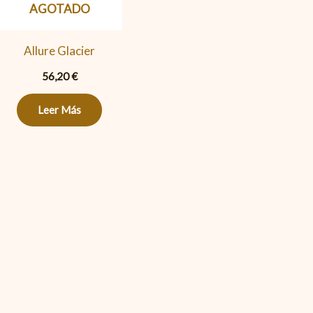
AGOTADO
Allure Glacier
56,20
€
Leer Más