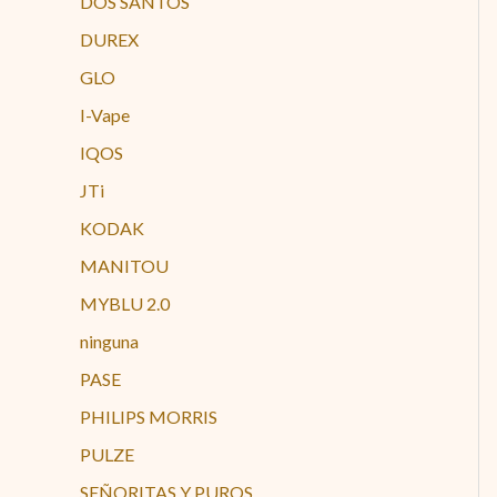
DOS SANTOS
DUREX
GLO
I-Vape
IQOS
JTi
KODAK
MANITOU
MYBLU 2.0
ninguna
PASE
PHILIPS MORRIS
PULZE
SEÑORITAS Y PUROS