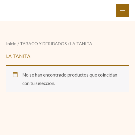
Ir
al
contenido
Inicio
/
TABACO Y DERIBADOS
/ LA TANITA
LA TANITA
No se han encontrado productos que coincidan
con tu selección.