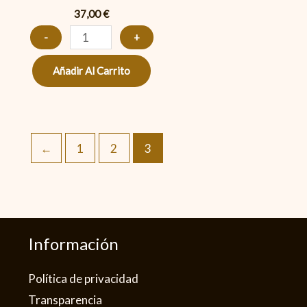
37,00
€
-
+
Añadir Al Carrito
←
1
2
3
Información
Política de privacidad​
Transparencia