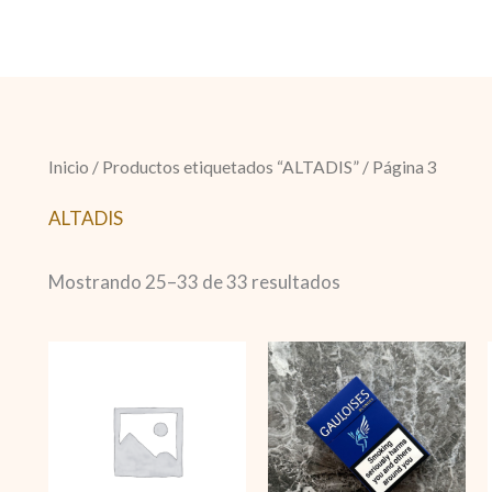
Inicio
/
Productos etiquetados “ALTADIS”
/ Página 3
ALTADIS
Mostrando 25–33 de 33 resultados
Davidoff
Gauloises
Classic
Blondes
cantidad
Blue
cantidad