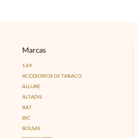
Ir
al
contenido
Marcas
1.69
ACCESORIOS DE TABACO
ALLURE
ALTADIS
BAT
BIC
BOLSAS