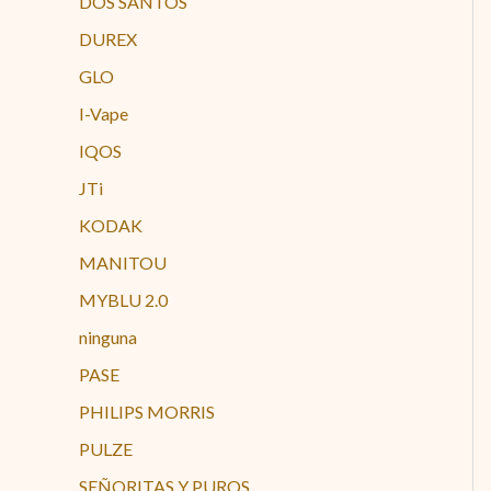
DOS SANTOS
DUREX
GLO
I-Vape
IQOS
JTi
KODAK
MANITOU
MYBLU 2.0
ninguna
PASE
PHILIPS MORRIS
PULZE
SEÑORITAS Y PUROS