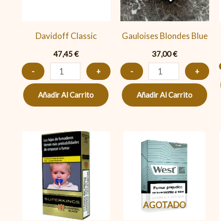
Davidoff Classic
Gauloises Blondes Blue
47,45
€
37,00
€
-
+
-
+
Añadir Al Carrito
Añadir Al Carrito
Superkings
Black
cantidad
AGOTADO