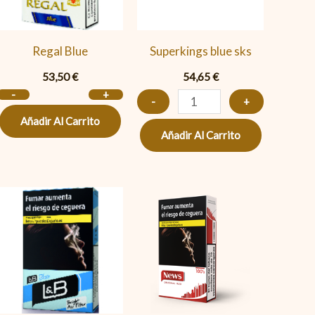
Regal Blue
Superkings blue sks
53,50
€
54,65
€
-
+
-
+
Añadir Al Carrito
Añadir Al Carrito
L&B
News
BLUE
Red
Original
100's
cantidad
cantidad