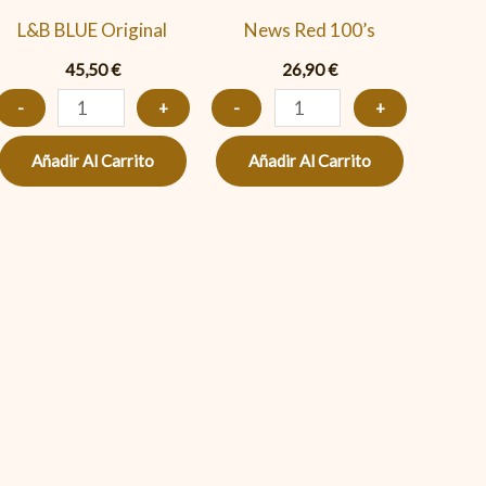
L&B BLUE Original
News Red 100’s
45,50
€
26,90
€
-
+
-
+
Añadir Al Carrito
Añadir Al Carrito