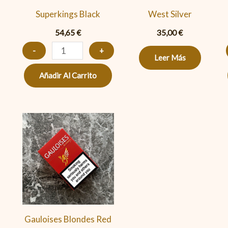
Superkings Black
West Silver
54,65
€
35,00
€
-
+
Leer Más
Añadir Al Carrito
Gauloises
Blondes
Red
cantidad
Gauloises Blondes Red