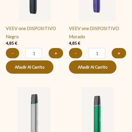
VEEV one DISPOSITIVO
VEEV one DISPOSITIVO
Negro
Morado
4,85
€
4,85
€
-
+
-
+
Añadir Al Carrito
Añadir Al Carrito
VEEV
VEEV
one
one
DISPOSITIVO
DISPOSITIVO
Gris
Verde
cantidad
cantidad