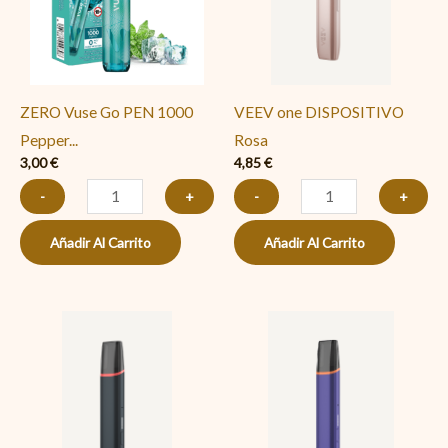
1000
cantidad
Peppermint
Ice
(Menta)
ZERO Vuse Go PEN 1000
VEEV one DISPOSITIVO
cantidad
Pepper...
Rosa
3,00
€
4,85
€
-
+
-
+
Añadir Al Carrito
Añadir Al Carrito
VEEV
VEEV
one
one
DISPOSITIVO
DISPOSITIVO
Negro
Morado
cantidad
cantidad