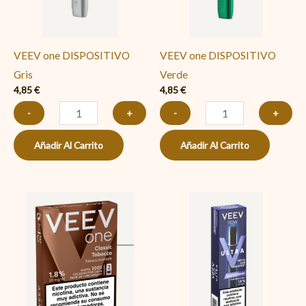
VEEV one DISPOSITIVO
VEEV one DISPOSITIVO
Gris
Verde
4,85
€
4,85
€
-
+
-
+
Añadir Al Carrito
Añadir Al Carrito
VEEV
VEEV
one
now
RECARGA
ULTRA
Classic
Blue
Tobacco
Raspberry
(Tabaco
(Frambuesa