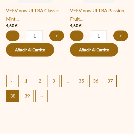
cantidad
(Maracuyá,
VEEV now ULTRA Classic
VEEV now ULTRA Passion
Kiwi
Mint ...
Fruit...
y
4,60
€
4,60
€
Guayaba)
-
+
-
+
cantidad
Añadir Al Carrito
Añadir Al Carrito
←
1
2
3
…
35
36
37
38
39
→