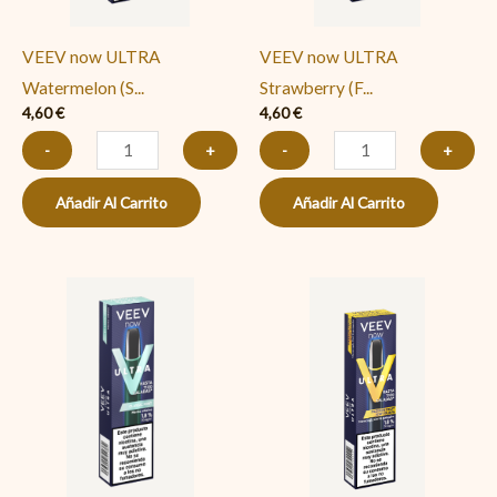
VEEV now ULTRA
VEEV now ULTRA
Watermelon (S...
Strawberry (F...
4,60
€
4,60
€
-
+
-
+
Añadir Al Carrito
Añadir Al Carrito
VEEV
VEEV
now
now
ULTRA
ULTRA
Classic
Passion
Mint
Fruit
(Menta
Kiwi
Clásica)
Guava