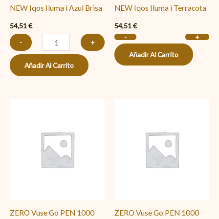
NEW Iqos Iluma i Azul Brisa
NEW Iqos Iluma i Terracota
54,51
€
54,51
€
-
+
-
+
Añadir Al Carrito
Añadir Al Carrito
ZERO
ZERO
Vuse
Vuse
Go
Go
PEN
PEN
1000
1000
Strawberry
Berry
Kiwi
Watermelon
(Fresa
(Frutos
ZERO Vuse Go PEN 1000
ZERO Vuse Go PEN 1000
Kiwi)
Rojos