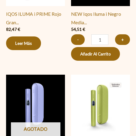
IQOS ILUMA i PRIME Rojo
NEW Iqos Iluma i Negro
Gran...
Media...
82,47
€
54,51
€
-
+
Leer Más
Añadir Al Carrito
NEW
Iqos
Iluma
i
Verde
Hoja
AGOTADO
cantidad