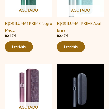
AGOTADO
AGOTADO
IQOS ILUMA i PRIME Negro
IQOS ILUMA i PRIME Azul
Med...
Brisa
82,47
€
82,47
€
Leer Más
Leer Más
NEW
Iqos
Iluma
i
Negro
Medianoche
AGOTADO
cantidad