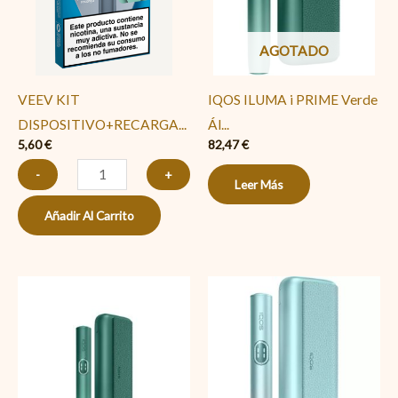
Blue
Mint
AGOTADO
(Menta-
Crema)
VEEV KIT
IQOS ILUMA i PRIME Verde
cantidad
DISPOSITIVO+RECARGA...
Ál...
5,60
€
82,47
€
-
+
Leer Más
Añadir Al Carrito