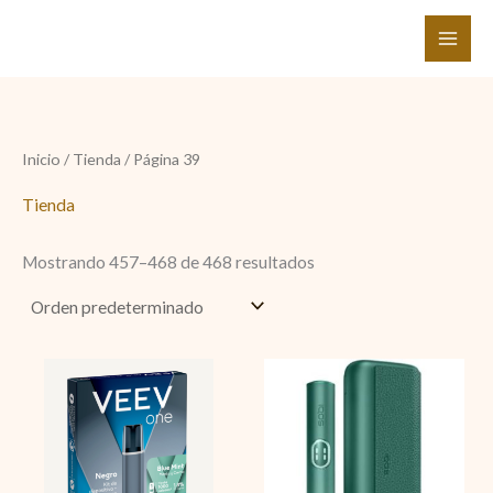
Ir
al
contenido
Inicio
/
Tienda
/ Página 39
Tienda
Mostrando 457–468 de 468 resultados
VEEV
KIT
DISPOSITIVO+RECARGA
Negro