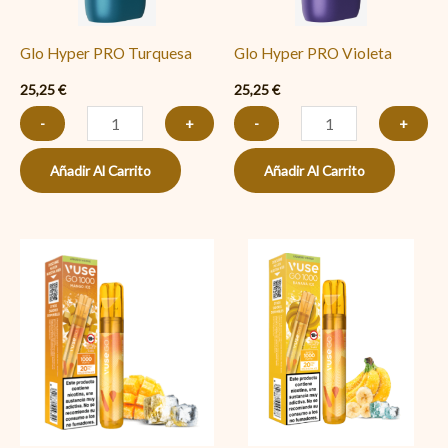
Glo Hyper PRO Turquesa
Glo Hyper PRO Violeta
25,25
€
25,25
€
-
+
-
+
Añadir Al Carrito
Añadir Al Carrito
Vuse
Vuse
Go
Go
PEN
PEN
1000
1000
Mango
Banana
Ice
Ice
cantidad
(Plátano)
cantidad