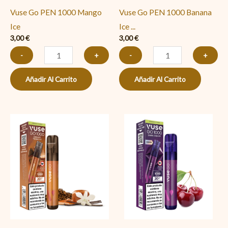
Vuse Go PEN 1000 Mango
Vuse Go PEN 1000 Banana
Ice
Ice ...
3,00
€
3,00
€
-
+
-
+
Añadir Al Carrito
Añadir Al Carrito
Vuse
Vuse
Go
Go
PEN
PEN
1000
1000
Creamy
Dark
Tobacco
Cherry
(Tabaco)
(Cereza)
cantidad
cantidad