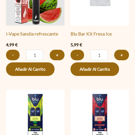
cantidad
Ice
cantidad
i-Vape Sandía refrescante
Blu Bar Kit Fresa Ice
4,99
€
5,99
€
-
+
-
+
Añadir Al Carrito
Añadir Al Carrito
Blu
Blu
Pod
Pod
Kiwi
Fresa
Passion
Ice
(RECARGA)
(RECARGA)