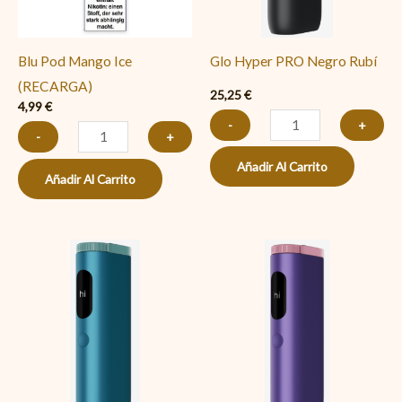
Blu Pod Mango Ice
Glo Hyper PRO Negro Rubí
(RECARGA)
25,25
€
4,99
€
-
+
-
+
Añadir Al Carrito
Añadir Al Carrito
Glo
Glo
Hyper
Hyper
PRO
PRO
Turquesa
Violeta
cantidad
cantidad