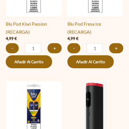
cantidad
cantidad
Blu Pod Kiwi Passion
Blu Pod Fresa Ice
(RECARGA)
(RECARGA)
4,99
€
4,99
€
-
+
-
+
Añadir Al Carrito
Añadir Al Carrito
Blu
Glo
Pod
Hyper
Mango
PRO
Ice
Negro
(RECARGA)
Rubí
cantidad
cantidad