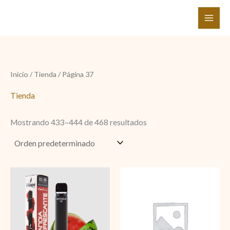
Ir
al
contenido
Inicio
/
Tienda
/ Página 37
Tienda
Mostrando 433–444 de 468 resultados
i-
Blu
Vape
Bar
Sandía
Kit
refrescante
Fresa