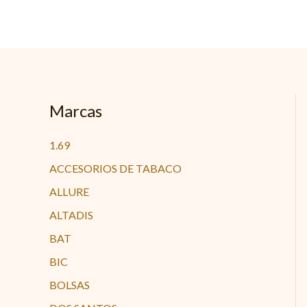
Ir
al
contenido
Marcas
1.69
ACCESORIOS DE TABACO
ALLURE
ALTADIS
BAT
BIC
BOLSAS