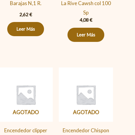
Barajas N,1 R.
La Rive Cawsh col 100
Sp
2,62
€
4,08
€
Leer Más
Leer Más
AGOTADO
AGOTADO
Encendedor clipper
Encendedor Chispon