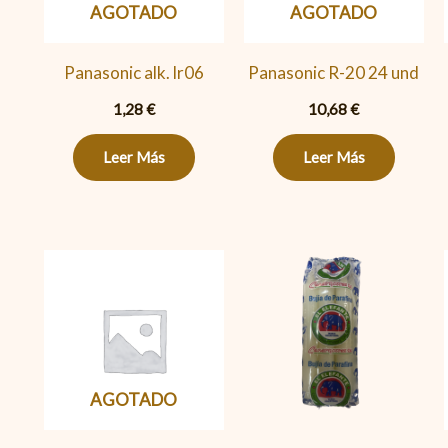
AGOTADO
AGOTADO
Panasonic alk. lr06
Panasonic R-20 24 und
1,28
€
10,68
€
Leer Más
Leer Más
Velas
Bujia
Blancas
El
Elefante
AGOTADO
Paq.