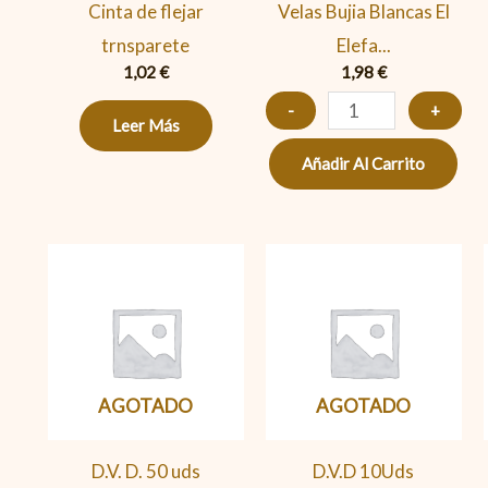
6
Cinta de flejar
Velas Bujia Blancas El
Uds
trnsparete
Elefa...
cantidad
1,02
€
1,98
€
-
+
Leer Más
Añadir Al Carrito
AGOTADO
AGOTADO
D.V. D. 50 uds
D.V.D 10Uds