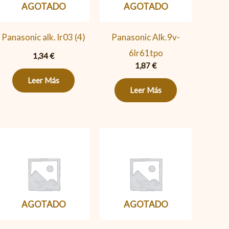
AGOTADO
AGOTADO
Panasonic alk. lr03 (4)
Panasonic Alk.9v-
6lr61tpo
1,34
€
1,87
€
Leer Más
Leer Más
AGOTADO
AGOTADO