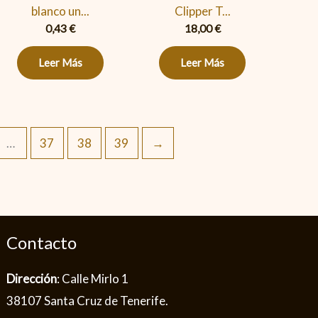
blanco un...
Clipper T...
0,43
€
18,00
€
Leer Más
Leer Más
…
37
38
39
→
Contacto
Dirección
: Calle Mirlo 1
38107 Santa Cruz de Tenerife.