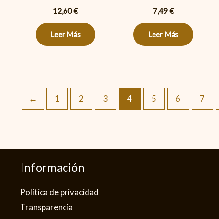
12,60
€
7,49
€
Leer Más
Leer Más
←
1
2
3
4
5
6
7
Información
Política de privacidad​
Transparencia