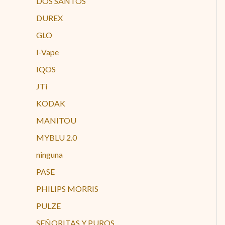
DOS SANTOS
DUREX
GLO
I-Vape
IQOS
JTi
KODAK
MANITOU
MYBLU 2.0
ninguna
PASE
PHILIPS MORRIS
PULZE
SEÑORITAS Y PUROS